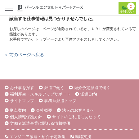
0
該当する仕事情報は見つかりませんでした。
お探しのページは、ページが削除されているか、ＵＲＬが変更されている可
能性があります。
お手数ですが、トップページより再度アクセスし直してください。
＜ 前のページへ戻る
お仕事を探す
派遣で働く
紹介予定派遣で働く
福利厚生・スキルアップサポート
派遣Cafe
サイトマップ
事務系派遣トップ
拠点案内
会社概要
法人のお客さまへ
個人情報保護方針
サイトのご利用にあたって
労働者派遣事業に関わる情報提供
エンジニア派遣・紹介予定派遣
転職支援