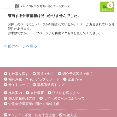
0
該当する仕事情報は見つかりませんでした。
お探しのページは、ページが削除されているか、ＵＲＬが変更されている可
能性があります。
お手数ですが、トップページより再度アクセスし直してください。
＜ 前のページへ戻る
お仕事を探す
派遣で働く
紹介予定派遣で働く
福利厚生・スキルアップサポート
派遣Cafe
サイトマップ
事務系派遣トップ
拠点案内
会社概要
法人のお客さまへ
個人情報保護方針
サイトのご利用にあたって
労働者派遣事業に関わる情報提供
エンジニア派遣・紹介予定派遣
転職支援