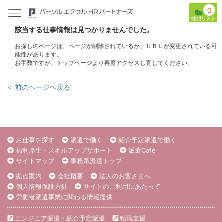
0
該当する仕事情報は見つかりませんでした。
お探しのページは、ページが削除されているか、ＵＲＬが変更されている可
能性があります。
お手数ですが、トップページより再度アクセスし直してください。
＜ 前のページへ戻る
お仕事を探す
派遣で働く
紹介予定派遣で働く
福利厚生・スキルアップサポート
派遣Cafe
サイトマップ
事務系派遣トップ
拠点案内
会社概要
法人のお客さまへ
個人情報保護方針
サイトのご利用にあたって
労働者派遣事業に関わる情報提供
エンジニア派遣・紹介予定派遣
転職支援