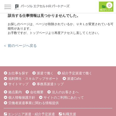
0
該当する仕事情報は見つかりませんでした。
お探しのページは、ページが削除されているか、ＵＲＬが変更されている可
能性があります。
お手数ですが、トップページより再度アクセスし直してください。
＜ 前のページへ戻る
お仕事を探す
派遣で働く
紹介予定派遣で働く
福利厚生・スキルアップサポート
派遣Cafe
サイトマップ
事務系派遣トップ
拠点案内
会社概要
法人のお客さまへ
個人情報保護方針
サイトのご利用にあたって
労働者派遣事業に関わる情報提供
エンジニア派遣・紹介予定派遣
転職支援