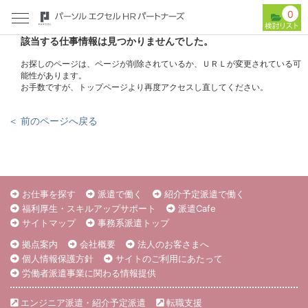
0
該当する仕事情報は見つかりませんでした。
お探しのページは、ページが削除されているか、ＵＲＬが変更されている可
能性があります。
お手数ですが、トップページより再度アクセスし直してください。
＜ 前のページへ戻る
お仕事を探す
派遣で働く
紹介予定派遣で働く
福利厚生・スキルアップサポート
派遣Cafe
サイトマップ
事務系派遣トップ
拠点案内
会社概要
法人のお客さまへ
個人情報保護方針
サイトのご利用にあたって
労働者派遣事業に関わる情報提供
エンジニア派遣・紹介予定派遣
転職支援