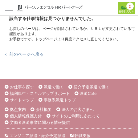
0
該当する仕事情報は見つかりませんでした。
お探しのページは、ページが削除されているか、ＵＲＬが変更されている可
能性があります。
お手数ですが、トップページより再度アクセスし直してください。
＜ 前のページへ戻る
お仕事を探す
派遣で働く
紹介予定派遣で働く
福利厚生・スキルアップサポート
派遣Cafe
サイトマップ
事務系派遣トップ
拠点案内
会社概要
法人のお客さまへ
個人情報保護方針
サイトのご利用にあたって
労働者派遣事業に関わる情報提供
エンジニア派遣・紹介予定派遣
転職支援