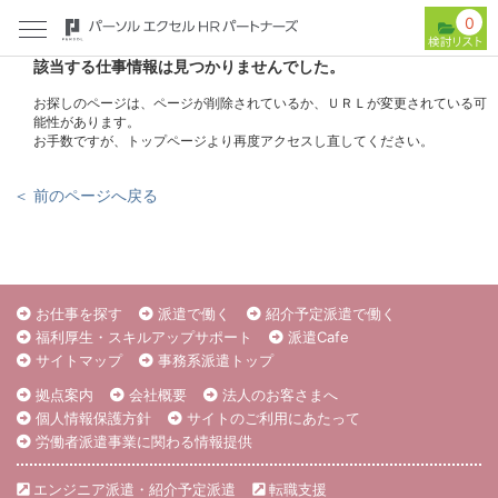
0
該当する仕事情報は見つかりませんでした。
お探しのページは、ページが削除されているか、ＵＲＬが変更されている可
能性があります。
お手数ですが、トップページより再度アクセスし直してください。
＜ 前のページへ戻る
お仕事を探す
派遣で働く
紹介予定派遣で働く
福利厚生・スキルアップサポート
派遣Cafe
サイトマップ
事務系派遣トップ
拠点案内
会社概要
法人のお客さまへ
個人情報保護方針
サイトのご利用にあたって
労働者派遣事業に関わる情報提供
エンジニア派遣・紹介予定派遣
転職支援