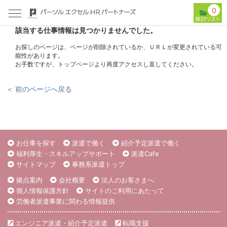
0
該当する仕事情報は見つかりませんでした。
お探しのページは、ページが削除されているか、ＵＲＬが変更されている可
能性があります。
お手数ですが、トップページより再度アクセスし直してください。
＜ 前のページへ戻る
お仕事を探す
派遣で働く
紹介予定派遣で働く
福利厚生・スキルアップサポート
派遣Cafe
サイトマップ
事務系派遣トップ
拠点案内
会社概要
法人のお客さまへ
個人情報保護方針
サイトのご利用にあたって
労働者派遣事業に関わる情報提供
エンジニア派遣・紹介予定派遣
転職支援