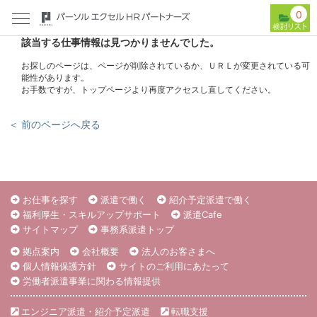
0
該当する仕事情報は見つかりませんでした。
お探しのページは、ページが削除されているか、ＵＲＬが変更されている可
能性があります。
お手数ですが、トップページより再度アクセスし直してください。
＜ 前のページへ戻る
お仕事を探す
派遣で働く
紹介予定派遣で働く
福利厚生・スキルアップサポート
派遣Cafe
サイトマップ
事務系派遣トップ
拠点案内
会社概要
法人のお客さまへ
個人情報保護方針
サイトのご利用にあたって
労働者派遣事業に関わる情報提供
エンジニア派遣・紹介予定派遣
転職支援