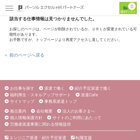
0
該当する仕事情報は見つかりませんでした。
お探しのページは、ページが削除されているか、ＵＲＬが変更されている可
能性があります。
お手数ですが、トップページより再度アクセスし直してください。
＜ 前のページへ戻る
お仕事を探す
派遣で働く
紹介予定派遣で働く
福利厚生・スキルアップサポート
派遣Cafe
サイトマップ
事務系派遣トップ
拠点案内
会社概要
法人のお客さまへ
個人情報保護方針
サイトのご利用にあたって
労働者派遣事業に関わる情報提供
エンジニア派遣・紹介予定派遣
転職支援