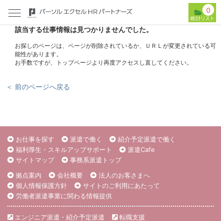
0
該当する仕事情報は見つかりませんでした。
お探しのページは、ページが削除されているか、ＵＲＬが変更されている可
能性があります。
お手数ですが、トップページより再度アクセスし直してください。
＜ 前のページへ戻る
お仕事を探す
派遣で働く
紹介予定派遣で働く
福利厚生・スキルアップサポート
派遣Cafe
サイトマップ
事務系派遣トップ
拠点案内
会社概要
法人のお客さまへ
個人情報保護方針
サイトのご利用にあたって
労働者派遣事業に関わる情報提供
エンジニア派遣・紹介予定派遣
転職支援