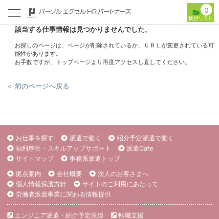
0
該当する仕事情報は見つかりませんでした。
お探しのページは、ページが削除されているか、ＵＲＬが変更されている可
能性があります。
お手数ですが、トップページより再度アクセスし直してください。
＜ 前のページへ戻る
お仕事を探す
派遣で働く
紹介予定派遣で働く
福利厚生・スキルアップサポート
派遣Cafe
サイトマップ
事務系派遣トップ
拠点案内
会社概要
法人のお客さまへ
個人情報保護方針
サイトのご利用にあたって
労働者派遣事業に関わる情報提供
エンジニア派遣・紹介予定派遣
転職支援