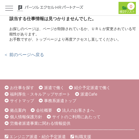
0
該当する仕事情報は見つかりませんでした。
お探しのページは、ページが削除されているか、ＵＲＬが変更されている可
能性があります。
お手数ですが、トップページより再度アクセスし直してください。
＜ 前のページへ戻る
お仕事を探す
派遣で働く
紹介予定派遣で働く
福利厚生・スキルアップサポート
派遣Cafe
サイトマップ
事務系派遣トップ
拠点案内
会社概要
法人のお客さまへ
個人情報保護方針
サイトのご利用にあたって
労働者派遣事業に関わる情報提供
エンジニア派遣・紹介予定派遣
転職支援