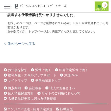
0
該当する仕事情報は見つかりませんでした。
お探しのページは、ページが削除されているか、ＵＲＬが変更されている可
能性があります。
お手数ですが、トップページより再度アクセスし直してください。
＜ 前のページへ戻る
お仕事を探す
派遣で働く
紹介予定派遣で働く
福利厚生・スキルアップサポート
派遣Cafe
サイトマップ
事務系派遣トップ
拠点案内
会社概要
法人のお客さまへ
個人情報保護方針
サイトのご利用にあたって
労働者派遣事業に関わる情報提供
エンジニア派遣・紹介予定派遣
転職支援