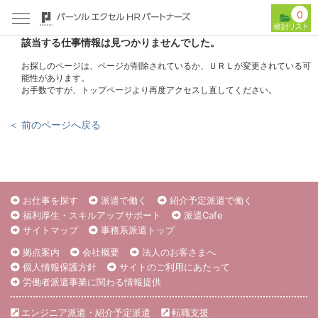
0
該当する仕事情報は見つかりませんでした。
お探しのページは、ページが削除されているか、ＵＲＬが変更されている可
能性があります。
お手数ですが、トップページより再度アクセスし直してください。
＜ 前のページへ戻る
お仕事を探す
派遣で働く
紹介予定派遣で働く
福利厚生・スキルアップサポート
派遣Cafe
サイトマップ
事務系派遣トップ
拠点案内
会社概要
法人のお客さまへ
個人情報保護方針
サイトのご利用にあたって
労働者派遣事業に関わる情報提供
エンジニア派遣・紹介予定派遣
転職支援