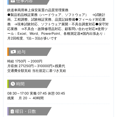
仕事内容
鉄道車両用車上保安装置の品質管理業務
●製品初品検証業務（ハードウェア、ソフトウェア） →試験計
画、工程調整、試験検証実務、品質記録整備●フィールド対応業
務 →現車試験対応、ソフトウェア展開・不具合調査対応●保守対
応業務 →不具合・故障修理品対応、顧客問い合わせ対応※使用ツ
ール：Excel、Word、PowerPoint、各種測定器※国内出張あり：
月2回程度、1泊～3泊が多いです
給与
時給 1750円 ～2000円
月収例 271250円～310000円+残業代
交通費全額支給 当社規定に基づき支給
時間
08:30～17:00 実働 07:45 休憩 00:45
残業 月 20 ～ 40時間
曜日・日数