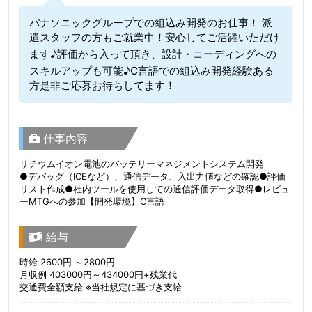
パナソニックグループでの組込み開発のお仕事！ 派
遣スタッフの方もご就業中！安心してご活躍いただけ
ます♪評価から入って頂き、設計・コーディングへの
スキルアップも可能♪C言語での組込み開発経験ある
方是非ご応募お待ちしてます！
仕事内容
リチウムイオン電池のバッテリーマネジメントシステム開発
●デバッグ（ICEなど）、通信データ、入出力値などの確認●評価
リスト作成●社内ツールを使用しての通信評価データ取得●レビュ
ーMTGへの参加【開発環境】C言語
給与
時給 2600円 ～2800円
月収例 403000円～434000円+残業代
交通費全額支給 ※当社規定に基づき支給