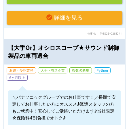
詳細を見る
仕事No
T-ES26-0281241
【大手Gr】オシロスコープ★サウンド制御
製品の車両適合
派遣・受託業務
大手・有名企業
複数名募集
Python
6ヶ月以上
＼パナソニックグループでのお仕事です！／長期で安
定してお仕事したい方にオススメ♪派遣スタッフの方
もご就業中！安心してご活躍いただけます♪当社限定
☆保険料4割負担でオトク♪