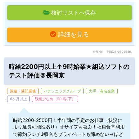
検討リストへ保存
詳細を見る
仕事No
T-ES26-0302646
時給2200円以上↑9時始業★組込ソフトの
テスト評価＠長岡京
派遣・受託業務
パナソニックグループ
大手・有名企業
6ヶ月以上
残業少なめ（20H以下）
時給2200-2500円！半年間の予定のお仕事（状況に
より延長可能性あり）オサイフも喜ぶ！社員食堂利用
で節約ランチ♪収入もプライベートも諦めない→ほど