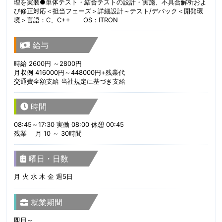
理を実装●単体テスト・結合テストの設計・実施、不具合解析およ
び修正対応＜担当フェーズ＞詳細設計～テスト/デバック＜開発環
境＞言語：C、C++ OS：ITRON
給与
時給 2600円 ～2800円
月収例 416000円～448000円+残業代
交通費全額支給 当社規定に基づき支給
時間
08:45～17:30 実働 08:00 休憩 00:45
残業 月 10 ～ 30時間
曜日・日数
月 火 水 木 金 週5日
就業期間
即日～