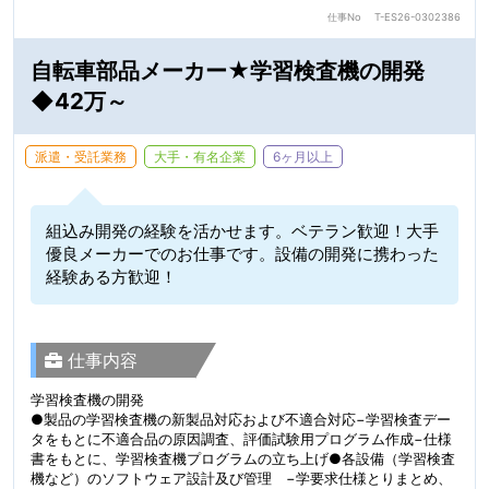
仕事No
T-ES26-0302386
自転車部品メーカー★学習検査機の開発
◆42万～
派遣・受託業務
大手・有名企業
6ヶ月以上
組込み開発の経験を活かせます。ベテラン歓迎！大手
優良メーカーでのお仕事です。設備の開発に携わった
経験ある方歓迎！
仕事内容
学習検査機の開発
●製品の学習検査機の新製品対応および不適合対応−学習検査デー
タをもとに不適合品の原因調査、評価試験用プログラム作成−仕様
書をもとに、学習検査機プログラムの立ち上げ●各設備（学習検査
機など）のソフトウェア設計及び管理 −学要求仕様とりまとめ、