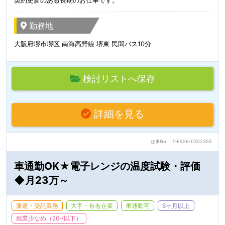
契約更新のある長期のお仕事です。
勤務地
大阪府堺市堺区 南海高野線 堺東 民間バス10分
検討リストへ保存
詳細を見る
仕事No
T-ES26-0302355
車通勤OK★電子レンジの温度試験・評価
◆月23万～
派遣・受託業務
大手・有名企業
車通勤可
6ヶ月以上
残業少なめ（20H以下）