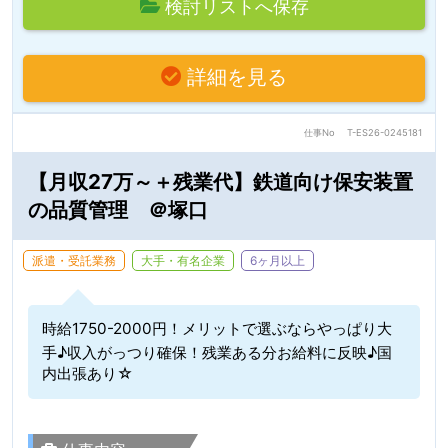
検討リストへ保存
詳細を見る
仕事No
T-ES26-0245181
【月収27万～＋残業代】鉄道向け保安装置
の品質管理 ＠塚口
派遣・受託業務
大手・有名企業
6ヶ月以上
時給1750-2000円！メリットで選ぶならやっぱり大
手♪収入がっつり確保！残業ある分お給料に反映♪国
内出張あり☆