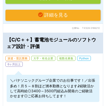
詳細を見る
仕事No
T-ES26-0186212
【C/C＋＋】蓄電池モジュールのソフトウ
ェア設計・評価
派遣・受託業務
大手・有名企業
複数名募集
Python
6ヶ月以上
＼パナソニックグループ企業でのお仕事です！／出張
多め！月５～８割ほど洲本勤務となります♪経験活か
して高時給◎3400～3500円組込み開発のご経験活
かせます◎ご応募お待ちしてます！