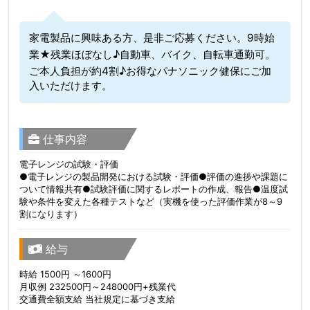
家電製品に興味ある方、是非ご応募ください。9時始
業★残業ほぼなし♪自動車、バイク、自転車通勤可。
ご本人負担が約4割♪お得なパナソニック健保にご加
入いただけます。
仕事内容
電子レンジの試験・評価
●電子レンジの製品開発における試験・評価●評価の進捗や課題に
ついて情報共有●試験評価に関するレポートの作成、報告●温度試
験や条件を変えた各種テストなど（実機を使った評価作業が8～9
割になります）
給与
時給 1500円 ～1600円
月収例 232500円～248000円+残業代
交通費全額支給 当社規定に基づき支給