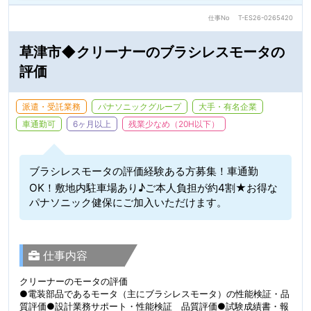
仕事No
T-ES26-0265420
草津市◆クリーナーのブラシレスモータの
評価
派遣・受託業務
パナソニックグループ
大手・有名企業
車通勤可
6ヶ月以上
残業少なめ（20H以下）
ブラシレスモータの評価経験ある方募集！車通勤
OK！敷地内駐車場あり♪ご本人負担が約4割★お得な
パナソニック健保にご加入いただけます。
仕事内容
クリーナーのモータの評価
●電装部品であるモータ（主にブラシレスモータ）の性能検証・品
質評価●設計業務サポート・性能検証 品質評価●試験成績書・報