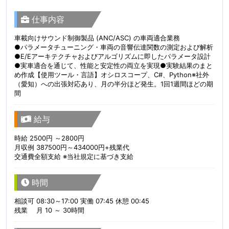
仕事内容
車載向けサウンド制御製品 (ANC/ASC) の車両適合業務
●パラメータチューニング・車両の音響伝達関数の測定および解析
●E/Eアーキテクチャおよびアルゴリズムに即したパラメータ設計
●実車適合を通じて、性能と安定性の両立を実現●実験結果のまと
め作成【使用ツール・言語】オシロスコープ、C#、Python※社外
（愛知）への出張対応あり、月の半分ほど発生。1回1週間ほどの期
間
給与
時給 2500円 ～2800円
月収例 387500円～434000円+残業代
交通費全額支給 ※当社規定に基づき支給
時間
相談可 08:30～17:00 実働 07:45 休憩 00:45
残業 月 10 ～ 30時間