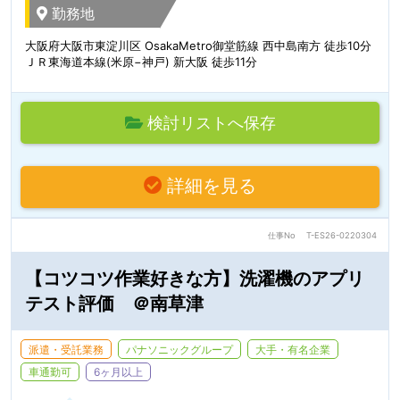
勤務地
大阪府大阪市東淀川区 OsakaMetro御堂筋線 西中島南方 徒歩10分
ＪＲ東海道本線(米原−神戸) 新大阪 徒歩11分
検討リストへ保存
詳細を見る
仕事No
T-ES26-0220304
【コツコツ作業好きな方】洗濯機のアプリ
テスト評価 ＠南草津
派遣・受託業務
パナソニックグループ
大手・有名企業
車通勤可
6ヶ月以上