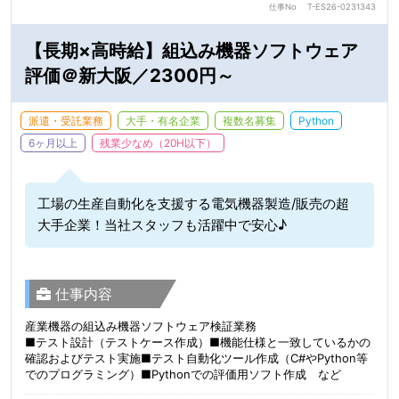
仕事No
T-ES26-0231343
【長期×高時給】組込み機器ソフトウェア
評価＠新大阪／2300円～
派遣・受託業務
大手・有名企業
複数名募集
Python
6ヶ月以上
残業少なめ（20H以下）
工場の生産自動化を支援する電気機器製造/販売の超
大手企業！当社スタッフも活躍中で安心♪
仕事内容
産業機器の組込み機器ソフトウェア検証業務
■テスト設計（テストケース作成）■機能仕様と一致しているかの
確認およびテスト実施■テスト自動化ツール作成（C#やPython等
でのプログラミング）■Pythonでの評価用ソフト作成 など