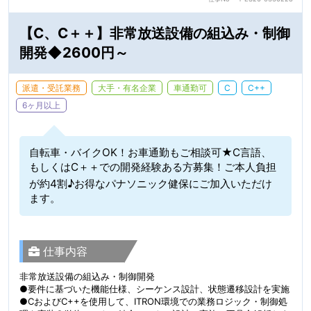
【C、C＋＋】非常放送設備の組込み・制御
開発◆2600円～
派遣・受託業務
大手・有名企業
車通勤可
C
C++
6ヶ月以上
自転車・バイクOK！お車通勤もご相談可★C言語、
もしくはC＋＋での開発経験ある方募集！ご本人負担
が約4割♪お得なパナソニック健保にご加入いただけ
ます。
仕事内容
非常放送設備の組込み・制御開発
●要件に基づいた機能仕様、シーケンス設計、状態遷移設計を実施
●CおよびC++を使用して、ITRON環境での業務ロジック・制御処