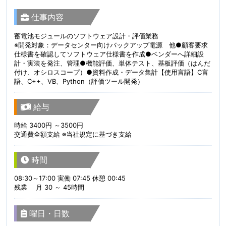
仕事内容
蓄電池モジュールのソフトウェア設計・評価業務
※開発対象：データセンター向けバックアップ電源 他●顧客要求
仕様書を確認してソフトウェア仕様書を作成●ベンダーへ詳細設
計・実装を発注、管理●機能評価、単体テスト、基板評価（はんだ
付け、オシロスコープ）●資料作成・データ集計【使用言語】C言
語、C++、VB、Python（評価ツール開発）
給与
時給 3400円 ～3500円
交通費全額支給 ※当社規定に基づき支給
時間
08:30～17:00 実働 07:45 休憩 00:45
残業 月 30 ～ 45時間
曜日・日数