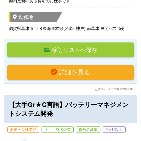
契約更新のある長期のお仕事です
勤務地
滋賀県草津市 ＪＲ東海道本線(米原−神戸) 南草津 民間バス15分
検討リストへ保存
詳細を見る
仕事No
T-ES26-0265218
【大手Gr★C言語】バッテリーマネジメン
トシステム開発
派遣・受託業務
大手・有名企業
複数名募集
6ヶ月以上