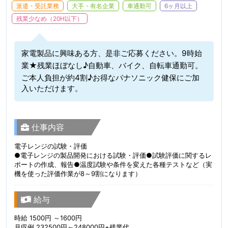
派遣・受託業務
大手・有名企業
車通勤可
6ヶ月以上
残業少なめ（20H以下）
家電製品に興味ある方、是非ご応募ください。9時始
業★残業ほぼなし♪自動車、バイク、自転車通勤可。
ご本人負担が約4割♪お得なパナソニック健保にご加
入いただけます。
仕事内容
電子レンジの試験・評価
●電子レンジの製品開発における試験・評価●試験評価に関するレ
ポートの作成、報告●温度試験や条件を変えた各種テストなど（実
機を使った評価作業が8～9割になります）
給与
時給 1500円 ～1600円
月収例 232500円～248000円+残業代