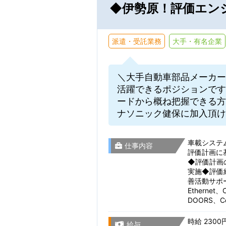
◆伊勢原！評価エン
テクニカルサポー
新着お仕事メ
Webディレクショ
派遣・受託業務
大手・有名企業
駅名から検
※保存した条件に
研究開発・実験・
＼大手自動車部品メーカー
活躍できるポジションです
茨城県
就業期間
製造・組立・検査
ードから概ね把握できる方
ナソニック健保に加入頂け
事務関連
栃木県
車載システ
仕事内容
評価計画に
◆評価計画
選択をすべてクリア
実施◆評価
群馬県
残業・休日
善活動サポ
Etherne
DOORS、
埼玉県
時給 2300
給与