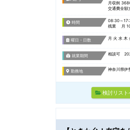
月収例 368
交通費全額
就業形態
千葉県
08:30～17:
時間
残業 月 10
選択をすべてクリア
月 火 水 木
曜日・日数
東京都
相談可 20
就業期間
神奈川県
神奈川県伊
勤務地
山梨県
検討リスト