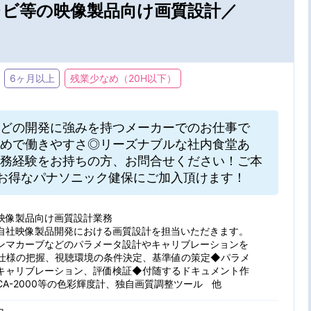
レビ等の映像製品向け画質設計／
6ヶ月以上
残業少なめ（20H以下）
・駅・路線から探す
どの開発に強みを持つメーカーでのお仕事で
なめで働きやすさ◎リーズナブルな社内食堂あ
務経験をお持ちの方、お問合せください！ご本
お得なパナソニック健保にご加入頂けます！
の条件を選ぶ
映像製品向け画質設計業務
自社映像製品開発における画質設計を担当いただきます。
ンマカーブなどのパラメータ設計やキャリブレーションを
仕様の把握、視聴環境の条件決定、基準値の策定◆パラメ
キャリブレーション、評価検証◆付随するドキュメント作
在宅勤務
パナソニッ
駅から
特徴
CA-2000等の色彩輝度計、独自画質調整ツール 他
大手・有名企業
未経験OK