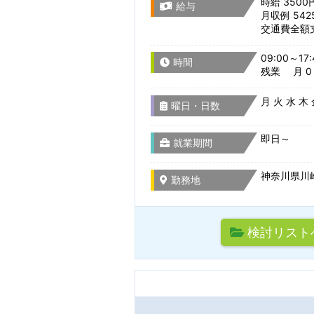
時給 3500
給与
月収例 54
交通費全額
09:00～17:
職種を選
時間
残業 月 0
月 火 水 木
駅名から検
曜日・日数
組込み・制御系ソ
即日～
就業期間
主要技術で探す
設計開発・試作・
検索条件
神奈川県川崎
勤務地
CADオペレーター
通勤時間
検討リスト
検索条件のタイト
その他 ものづくり
サーバー・ネット
駅名から検索/駅