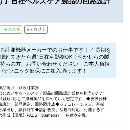
り】自社ヘルスケア製品の回路設計
・有名企業
6ヶ月以上
る計測機器メーカーでのお仕事です！／ 長期を
慣れてきたら週1日在宅勤務OK！何かしらの製
持ちの方、お問い合わせください！ご本人負担
パナソニック健保にご加入頂けます！
製品向け回路設計業務
はじめとするヘルスケア製品の回路設計業務を担当いただ
ご経験に応じて担当製品を決めていく想定です。◆要求仕様
路設計、部品選定、回路図作成◆シミュレーション、基板
仕様出し、試作評価◆設計改良、法規制対応、付随するド
作成【環境】PADS（Siemens）、各種測定機、