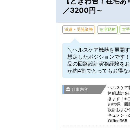
【ときわ台！在宅あ
／3200円～
派遣・受託業務
在宅勤務
大手
＼ヘルスケア機器を展開す
想定したポジションです！
品の回路設計実務経験をお
が約4割でとってもお得な
ヘルスケア
仕事内容
体組成計を
きます！※
の把握、回
設計および
キュメントの
Office365