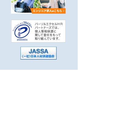
かせる
5分以内
子系）
駅
系，汎用系）