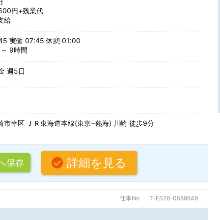
円
2500円+残業代
条件を追加する
複数名募集
語学力を活
支給
50代・60代活躍中
駅から徒歩
45 実働 07:45 休憩 01:00
ぶ
 ～ 9時間
車通勤可
 金 週5日
索
フトウェア開発
設計開発・試作・実験（電気・電
Java
PHP
実験（機械系）
生産技術・製造技術・品質管理
を更新する
市幸区 ＪＲ東海道本線(東京−熱海) 川崎 徒歩9分
Python
Ruby
テスト・評価
.NET
C#
・駅・路線から探す
詳細を見る
へ保存
ルを編集できます。
VisualBasic
VBA
関連
システム開発（Web・オープン
C
C++
仕事No
T-ES26-0588649
条件を追加する
ワーク設計構築
システム・インフラ運用保守
名
AutoCAD
CATIA