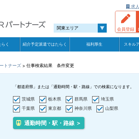
求人
会員登録
たらく
紹介予定派遣ではたらく
福利厚生
スキル
ートナーズ
仕事検索結果 条件変更
>
「都道府県」または「通勤時間・駅・路線」での検索になります。
茨城県
栃木県
群馬県
埼玉県
千葉県
東京都
神奈川県
山梨県
通勤時間・駅・路線 ＞