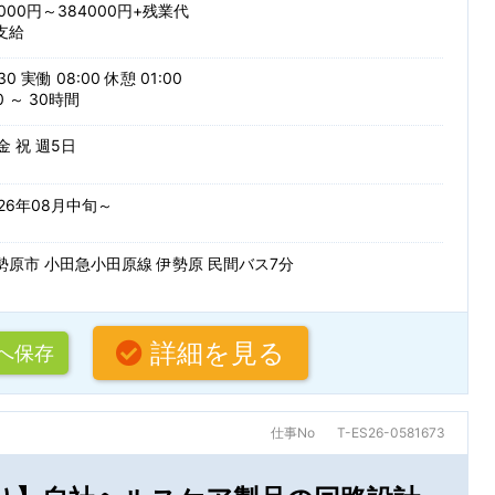
000円～384000円+残業代
支給
派遣・受託業務
紹介予定派
30 実働 08:00 休憩 01:00
 ～ 30時間
する
 金 祝 週5日
条
26年08月中旬～
勢原市 小田急小田原線 伊勢原 民間バス7分
詳細を見る
へ保存
仕事No
T-ES26-0581673