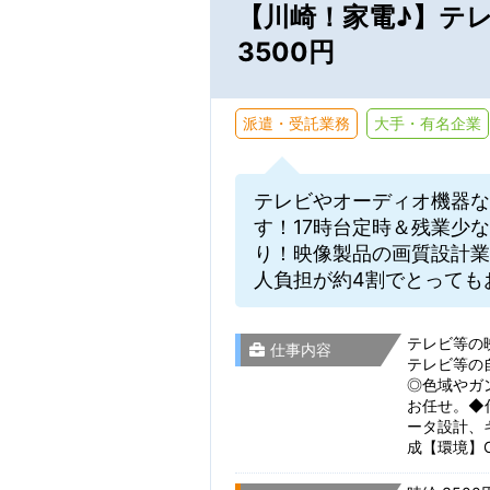
【川崎！家電♪】テ
3500円
派遣・受託業務
大手・有名企業
通勤時間
テレビやオーディオ機器な
す！17時台定時＆残業少
通勤時間から検索
り！映像製品の画質設計業
人負担が約4割でとっても
こだわり
テレビ等の
仕事内容
テレビ等の
◎色域やガ
お任せ。◆
ータ設計、
仕事・勤務先の
成【環境】