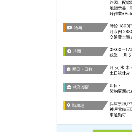
路図、配線
地指示書、
就業形態
録作業※Aut
兵庫県
時給 1800
給与
月収例 288
選択をすべてクリア
交通費全額
奈良県
09:00～17:
時間
残業 月 5 
月 火 水 木
和歌山県
曜日・日数
土日祝休み
即日～
就業期間
契約更新の
兵庫県神戸市
勤務地
神戸電鉄三田
車通勤可