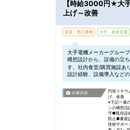
【時給3000円★
上げ～改善
派遣・受託業務
大手・有名企業
大手電機メーカーグループ
構想設計から、設備の立ち
通勤時間
す。社内食堂/購買施設あ
設計経験、設備導入などの
こだわり
通勤時間から検索
円筒リチウ
仕事内容
げ、改善
※下記一連
ンの構想/
守●既存設
仕事・勤務先の
防止●量産
技術サポー
有：月1～