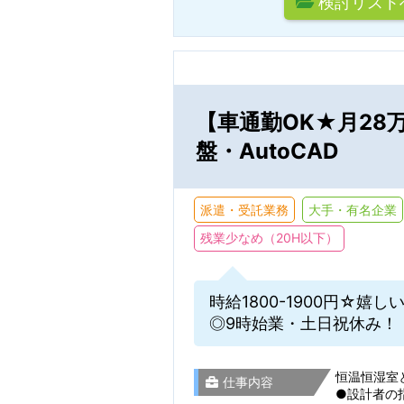
検討リスト
テクニカルサポー
新着お仕事メ
Webディレクショ
※保存した条件に
【車通勤OK★月28
研究開発・実験・
盤・AutoCAD
駅名から検
就業期間
製造・組立・検査
派遣・受託業務
大手・有名企業
事務関連
滋賀県
残業少なめ（20H以下）
選択をすべてクリア
時給1800-1900円☆
京都府
残業・休日
◎9時始業・土日祝休み！
恒温恒湿室
仕事内容
大阪府
●設計者の