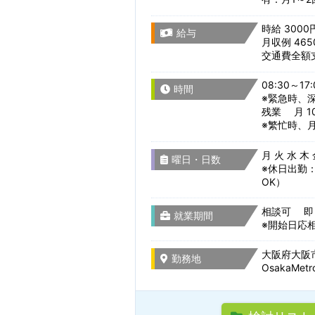
時給 3000
給与
月収例 46
交通費全額
職種を選
08:30～17:
時間
※緊急時、
残業 月 10
※繁忙時、
組込み・制御系ソ
月 火 水 木
主要技術で探す
曜日・日数
駅名から検
設計開発・試作・
※休日出勤
検索条件
OK）
CADオペレーター
相談可 即
就業期間
※開始日応
通勤時間
検索条件のタイト
その他 ものづくり
大阪府大阪市
勤務地
OsakaMe
サーバー・ネット
駅名から検索/駅