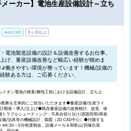
大手メーカー】電池生産設備設計～立ち
AutoCAD
6ヶ月以上
・電池製造設備の設計＆設備改善するお仕事。
上げ、量産設備改善など幅広い経験が積めま
・駅・路線から探す
り♪働きやすい環境が整っています！機械/設備の
経験ある方は、ご応募ください、
の条件を選ぶ
ムイオン電池の検査/梱包工程における設備設計、立ち上
の業務を主体的にご担当いただきます●量産設備/生産ライ
設計開発～導入/立上げ●既存量産設備の改善検討、改造、保
備トラブルシューティング：不具合切り分け/原因究明/再発
在宅勤務
パナソニッ
特徴
設備/治具等の機械設計、製図（2D CAD中心）●付随する
ト※8:30～5分程度朝会、設備メーカ＆和歌山/貝塚出張
大手・有名企業
未経験OK
2回、宿泊有