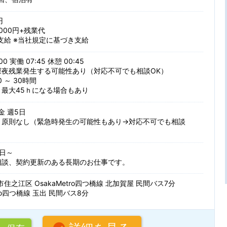
駅から
複数名募集
語学力を活
円
5000円+残業代
支給 ※当社規定に基づき支給
50代・60代活躍中
駅から徒歩
ぶ
条件を追加する
00 実働 07:45 休憩 00:45
車通勤可
深夜残業発生する可能性あり（対応不可でも相談OK）
 ～ 30時間
月最大45ｈになる場合もあり
フトウェア開発
設計開発・試作・実験（電気・電
Java
PHP
 金 週5日
索
実験（機械系）
生産技術・製造技術・品質管理
：原則なし（緊急時発生の可能性もあり→対応不可でも相談
を更新する
Python
Ruby
テスト・評価
日～
.NET
C#
相談、契約更新のある長期のお仕事です。
・駅・路線から探す
ルを編集できます。
VisualBasic
VBA
関連
システム開発（Web・オープン
住之江区 OsakaMetro四つ橋線 北加賀屋 民間バス7分
tro四つ橋線 玉出 民間バス8分
C
C++
ワーク設計構築
システム・インフラ運用保守
名
AutoCAD
CATIA