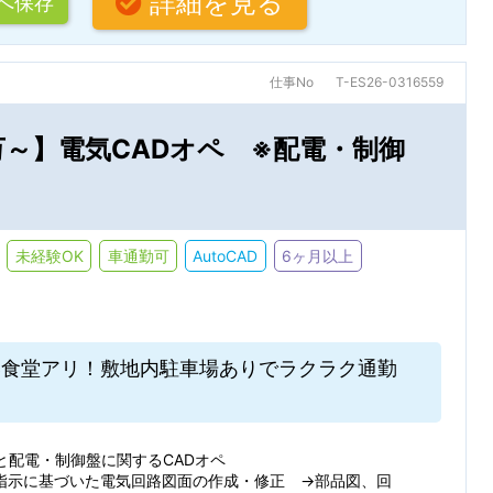
詳細を見る
へ保存
ト・ヘルプデスク
その他 IT関連
Creo(ProE)
SolidWork
ール：
条件を追加する
JR
私鉄・そ
受け取る
受け取らない
仕事No
T-ES26-0316559
ン・デザイン・コーディング
その他 クリエイティブ関連
NX
合致した新着求人を毎週月曜日にメールでお知らせします
万～】電気CADオペ ※配電・制御
条件を追加する
分析（化学・医薬）
技術翻訳・通訳
検索条件を保存する
索/都道府県
6ヶ月以上
3～6ヶ月
・修理
営業関連
未経験OK
車通勤可
AutoCAD
6ヶ月以上
1～3ヶ月
1ヶ月未満
その他
する
嬉しい食堂アリ！敷地内駐車場ありでラクラク通勤
週4日以下
時短勤務
条
残業少なめ（20H以下）
と配電・制御盤に関するCADオペ
指示に基づいた電気回路図面の作成・修正 →部品図、回