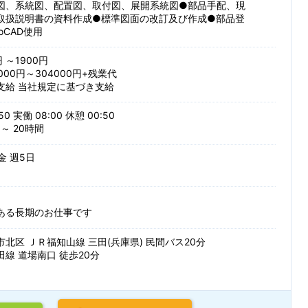
図、系統図、配置図、取付図、展開系統図●部品手配、現
取扱説明書の資料作成●標準図面の改訂及び作成●部品登
派遣・受託業務
紹介予定派
oCAD使用
円 ～1900円
000円～304000円+残業代
する
支給 当社規定に基づき支給
条
50 実働 08:00 休憩 00:50
～ 20時間
 金 週5日
ある長期のお仕事です
北区 ＪＲ福知山線 三田(兵庫県) 民間バス20分
線 道場南口 徒歩20分