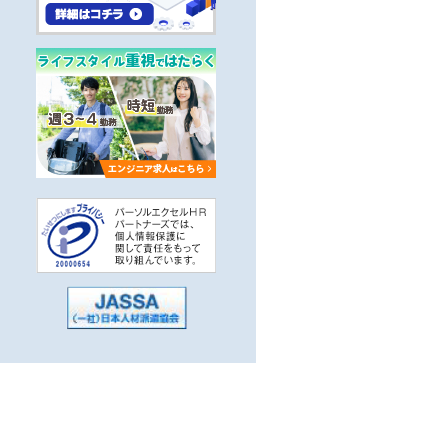
かせる
5分以内
子系）
系，汎用系）
駅