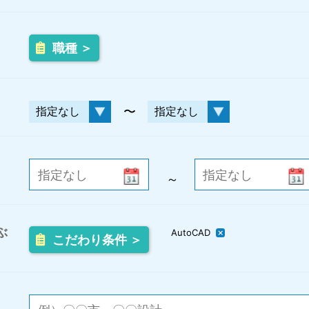
職種 ＞
〜
～
ぶ
AutoCAD
こだわり条件 ＞