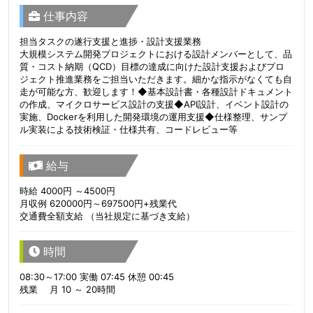
仕事内容
担当タスクの遂行支援と進捗・設計支援業務
大規模システム開発プロジェクトにおける設計メンバーとして、品
質・コスト納期（QCD）目標の達成に向けた設計支援およびプロ
ジェクト推進業務をご担当いただきます。細かな指示がなくても自
走が可能な方、歓迎します！◆基本設計書・各種設計ドキュメント
の作成、マイクロサービス設計の支援◆API設計、イベント設計の
実施、Dockerを利用した開発環境の運用支援◆仕様整理、サンプ
ル実装による技術検証・仕様共有、コードレビュー等
給与
時給 4000円 ～4500円
月収例 620000円～697500円+残業代
交通費全額支給 （当社規定に基づき支給）
時間
08:30～17:00 実働 07:45 休憩 00:45
残業 月 10 ～ 20時間