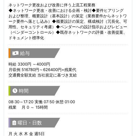
ネットワーク更改および改善に伴う上流工程業務
◆ネットワーク更改・改善における企画・検討◆要件ヒアリング
および整理、概要設計（基本設計）の策定（業務要件からネットワ
ーク要件へ落とし込み）◆概要設計の策定、構成検討（冗長化、可
用性、セキュリティ考慮）◆ベンダーへの設計指示およびレビュー
（ベンダーコントロール）◆既存ネットワークの評価・改善提案、
ドキュメント標準化
給与
時給 3300円 ～4000円
月収例 516780円～626400円+残業代
交通費全額支給 当社規定に基づき支給
時間
08:30～17:20 実働 07:50 休憩 01:00
残業 月 0 ～ 15時間
曜日・日数
月 火 水 木 金 週5日