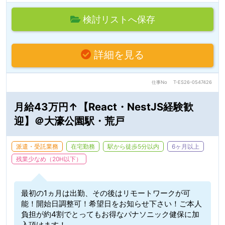
検討リストへ保存
詳細を見る
仕事No
T-ES26-0547426
月給43万円↑【React・NestJS経験歓
迎】＠大濠公園駅・荒戸
派遣・受託業務
在宅勤務
駅から徒歩5分以内
6ヶ月以上
残業少なめ（20H以下）
最初の1ヵ月は出勤、その後はリモートワークが可
能！開始日調整可！希望日をお知らせ下さい！ご本人
負担が約4割でとってもお得なパナソニック健保に加
入頂けます！