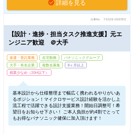
詳細を見る
仕事No
T-ES26-0597812
【設計・進捗・担当タスク推進支援】元エ
ンジニア歓迎 ＠大手
派遣・受託業務
在宅勤務
パナソニックグループ
大手・有名企業
複数名募集
6ヶ月以上
残業少なめ（20H以下）
基本設計から仕様整理まで幅広く携われるやりがいあ
るポジション！マイクロサービス設計経験を活かし上
流工程で活躍できる設計支援業務！開始日調整可！希
望日をお知らせ下さい！ ご本人負担が約4割でとって
もお得なパナソニック健保に加入頂けます！