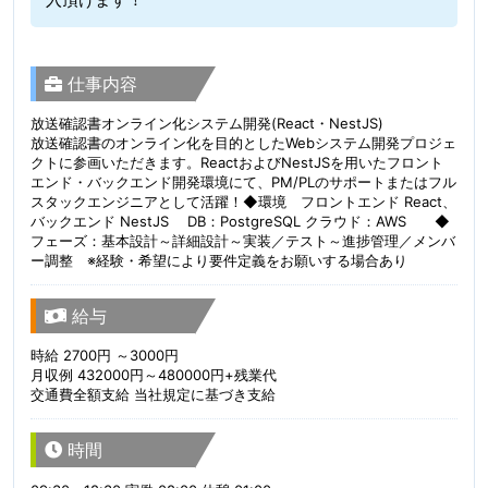
仕事内容
放送確認書オンライン化システム開発(React・NestJS)
放送確認書のオンライン化を目的としたWebシステム開発プロジェ
クトに参画いただきます。ReactおよびNestJSを用いたフロント
エンド・バックエンド開発環境にて、PM/PLのサポートまたはフル
スタックエンジニアとして活躍！◆環境 フロントエンド React、
バックエンド NestJS DB：PostgreSQL クラウド：AWS ◆
フェーズ：基本設計～詳細設計～実装／テスト～進捗管理／メンバ
ー調整 ※経験・希望により要件定義をお願いする場合あり
給与
時給 2700円 ～3000円
月収例 432000円～480000円+残業代
交通費全額支給 当社規定に基づき支給
時間