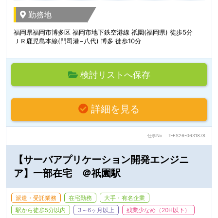
勤務地
福岡県福岡市博多区 福岡市地下鉄空港線 祇園(福岡県) 徒歩5分
ＪＲ鹿児島本線(門司港−八代) 博多 徒歩10分
検討リストへ保存
詳細を見る
仕事No
T-ES26-0631878
【サーバアプリケーション開発エンジニ
ア】一部在宅 ＠祇園駅
派遣・受託業務
在宅勤務
大手・有名企業
駅から徒歩5分以内
3～6ヶ月以上
残業少なめ（20H以下）