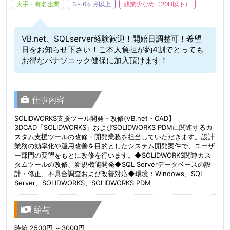
大手・有名企業
3～6ヶ月以上
残業少なめ（20H以下）
VB.net、SQLserver経験歓迎！開始日調整可！希望
日をお知らせ下さい！ご本人負担が約4割でとっても
お得なパナソニック健保に加入頂けます！
仕事内容
SOLIDWORKS支援ツール開発・改修(VB.net・CAD】
3DCAD「SOLIDWORKS」およびSOLIDWORKS PDMに関連するカ
スタム支援ツールの改修・開発業務を担当していただきます。設計
業務の効率化や運用改善を目的としたシステム開発案件で、ユーザ
ー部門の要望をもとに改修を行います。◆SOLIDWORKS関連カス
タムツールの改修、新規機能開発◆SQL Serverデータベースの設
計・修正、不具合調査および改善対応◆環境：Windows、SQL
Server、SOLIDWORKS、SOLIDWORKS PDM
給与
時給 2500円 ～3000円