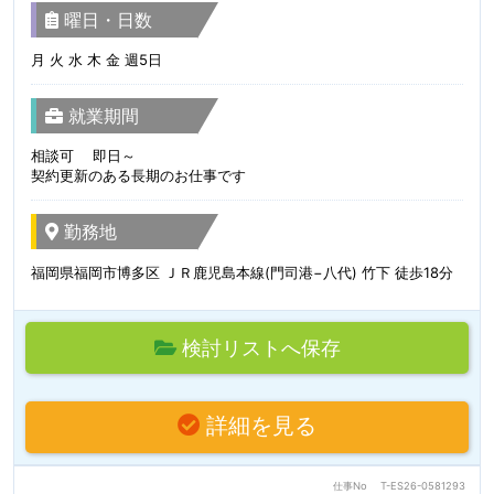
曜日・日数
月 火 水 木 金 週5日
就業期間
相談可 即日～
契約更新のある長期のお仕事です
勤務地
福岡県福岡市博多区 ＪＲ鹿児島本線(門司港−八代) 竹下 徒歩18分
検討リストへ保存
詳細を見る
仕事No
T-ES26-0581293