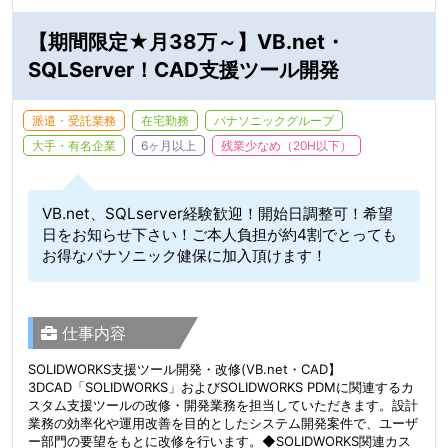
【期間限定★月38万～】VB.net・
SQLServer！CAD支援ツール開発
派遣・受託業務
在宅勤務
パナソニックグループ
大手・有名企業
6ヶ月以上
残業少なめ（20H以下）
VB.net、SQLserver経験歓迎！開始日調整可！希望
日をお知らせ下さい！ご本人負担が約4割でとっても
お得なパナソニック健保に加入頂けます！
仕事内容
SOLIDWORKS支援ツール開発・改修(VB.net・CAD】
3DCAD「SOLIDWORKS」およびSOLIDWORKS PDMに関連するカ
スタム支援ツールの改修・開発業務を担当していただきます。設計
業務の効率化や運用改善を目的としたシステム開発案件で、ユーザ
ー部門の要望をもとに改修を行います。◆SOLIDWORKS関連カス