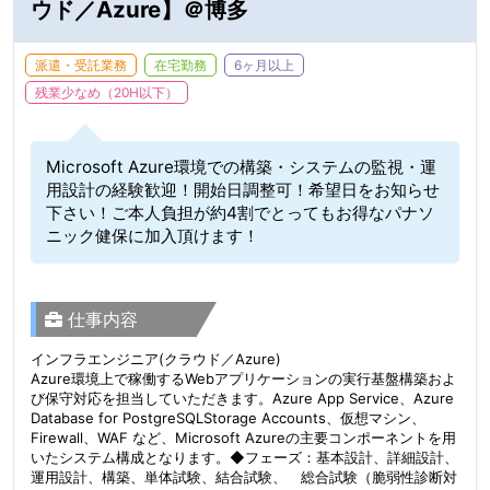
ウド／Azure】＠博多
派遣・受託業務
在宅勤務
6ヶ月以上
残業少なめ（20H以下）
Microsoft Azure環境での構築・システムの監視・運
用設計の経験歓迎！開始日調整可！希望日をお知らせ
下さい！ご本人負担が約4割でとってもお得なパナソ
ニック健保に加入頂けます！
仕事内容
インフラエンジニア(クラウド／Azure)
Azure環境上で稼働するWebアプリケーションの実行基盤構築およ
び保守対応を担当していただきます。Azure App Service、Azure
Database for PostgreSQLStorage Accounts、仮想マシン、
Firewall、WAF など、Microsoft Azureの主要コンポーネントを用
いたシステム構成となります。◆フェーズ：基本設計、詳細設計、
運用設計、構築、単体試験、結合試験、 総合試験（脆弱性診断対