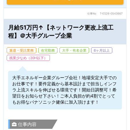
仕事No
T-ES26-0543667
月給51万円↑【ネットワーク更改上流工
程】＠大手グループ企業
派遣・受託業務
在宅勤務
大手・有名企業
6ヶ月以上
残業少なめ（20H以下）
大手エネルギー企業グループ会社！地場安定大手での
お仕事です！要件定義から基本設計まで担当しインフ
ラ上流スキルを伸ばせる環境です！開始日調整可！希
望日をお知らせ下さい！ご本人負担が約4割でとって
もお得なパナソニック健保に加入頂けます！
仕事内容