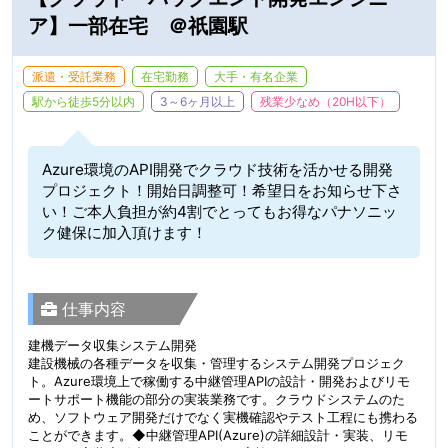
ア】一部在宅 ＠祇園駅
派遣・受託業務
在宅勤務
大手・有名企業
駅から徒歩5分以内
3～6ヶ月以上
残業少なめ（20H以下）
Azure環境のAPI開発でクラウド技術を活かせる開発
プロジェクト！開始日調整可！希望日をお知らせ下さ
い！ご本人負担が約4割でとってもお得なパナソニッ
ク健保に加入頂けます！
仕事内容
建機データ収集システム開発
建設機械の各種データを収集・管理するシステム開発プロジェク
ト。Azure環境上で稼働する中継管理APIの設計・開発およびリモ
ートサポート機能の部分の実装業務です。クラウドシステムのた
め、ソフトウェア開発だけでなく実機確認やテスト工程にも携わる
ことができます。◆中継管理API(Azure)の詳細設計・実装、リモ