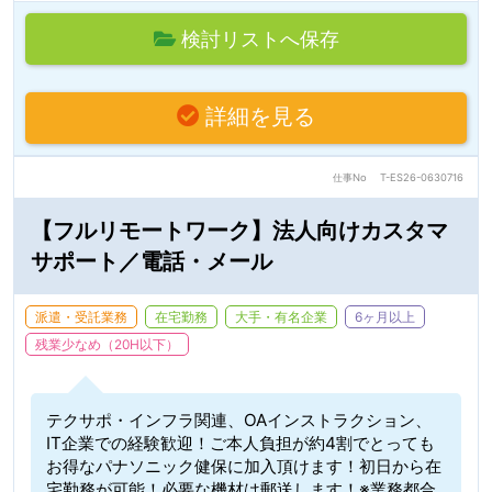
検討リストへ保存
詳細を見る
仕事No
T-ES26-0630716
【フルリモートワーク】法人向けカスタマ
サポート／電話・メール
派遣・受託業務
在宅勤務
大手・有名企業
6ヶ月以上
残業少なめ（20H以下）
テクサポ・インフラ関連、OAインストラクション、
IT企業での経験歓迎！ご本人負担が約4割でとっても
お得なパナソニック健保に加入頂けます！初日から在
宅勤務が可能！必要な機材は郵送します！※業務都合