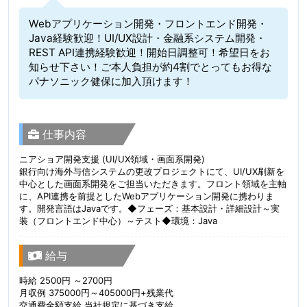
Webアプリケーション開発・フロントエンド開発・
Java経験歓迎！UI/UX設計・金融系システム開発・
REST API連携経験歓迎！開始日調整可！希望日をお
知らせ下さい！ご本人負担が約4割でとってもお得な
パナソニック健保に加入頂けます！
仕事内容
ニアショア開発支援 (UI/UX領域・画面系開発)
銀行向け海外与信システムの更改プロジェクトにて、UI/UX刷新を
中心とした画面系開発をご担当いただきます。フロント領域を主軸
に、API連携を前提としたWebアプリケーション開発に携わりま
す。開発言語はJavaです。◆フェーズ：基本設計・詳細設計～実
装（フロントエンド中心）～テスト◆環境：Java
給与
時給 2500円 ～2700円
月収例 375000円～405000円+残業代
交通費全額支給 当社規定に基づき支給