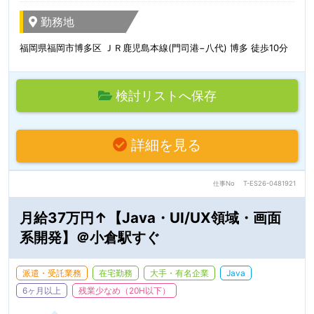
勤務地
福岡県福岡市博多区 ＪＲ鹿児島本線(門司港−八代) 博多 徒歩10分
検討リストへ保存
詳細を見る
仕事No
T-ES26-0481921
月給37万円↑【Java・UI/UX領域・画面
系開発】＠小倉駅すぐ
派遣・受託業務
在宅勤務
大手・有名企業
Java
6ヶ月以上
残業少なめ（20H以下）