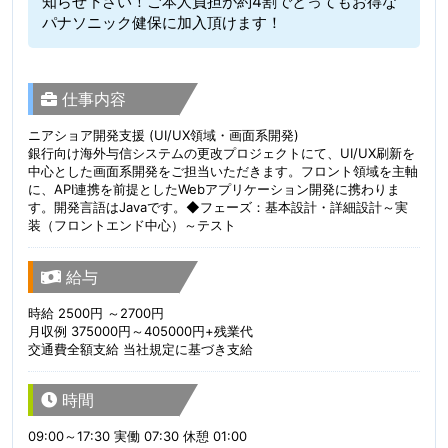
知らせ下さい！ご本人負担が約4割でとってもお得な
パナソニック健保に加入頂けます！
仕事内容
ニアショア開発支援 (UI/UX領域・画面系開発)
銀行向け海外与信システムの更改プロジェクトにて、UI/UX刷新を
中心とした画面系開発をご担当いただきます。フロント領域を主軸
に、API連携を前提としたWebアプリケーション開発に携わりま
す。開発言語はJavaです。◆フェーズ：基本設計・詳細設計～実
装（フロントエンド中心）～テスト
給与
時給 2500円 ～2700円
月収例 375000円～405000円+残業代
交通費全額支給 当社規定に基づき支給
時間
09:00～17:30 実働 07:30 休憩 01:00