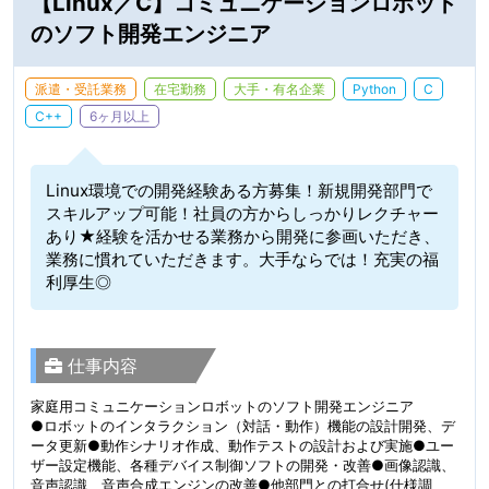
【Linux／C】コミュニケーションロボット
のソフト開発エンジニア
派遣・受託業務
在宅勤務
大手・有名企業
Python
C
C++
6ヶ月以上
Linux環境での開発経験ある方募集！新規開発部門で
スキルアップ可能！社員の方からしっかりレクチャー
あり★経験を活かせる業務から開発に参画いただき、
業務に慣れていただきます。大手ならでは！充実の福
利厚生◎
仕事内容
家庭用コミュニケーションロボットのソフト開発エンジニア
●ロボットのインタラクション（対話・動作）機能の設計開発、デ
ータ更新●動作シナリオ作成、動作テストの設計および実施●ユー
ザー設定機能、各種デバイス制御ソフトの開発・改善●画像認識、
音声認識、音声合成エンジンの改善●他部門との打合せ(仕様調