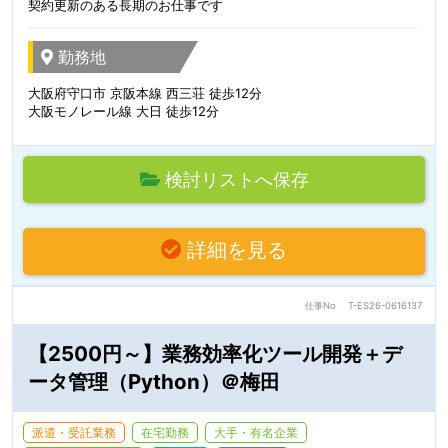
契約更新のある長期のお仕事です
勤務地
大阪府守口市 京阪本線 西三荘 徒歩12分
大阪モノレール線 大日 徒歩12分
検討リストへ保存
詳細を見る
仕事No
T-ES26-0616137
【2500円～】業務効率化ツール開発＋デ
ータ管理（Python）＠梅田
派遣・受託業務
在宅勤務
大手・有名企業