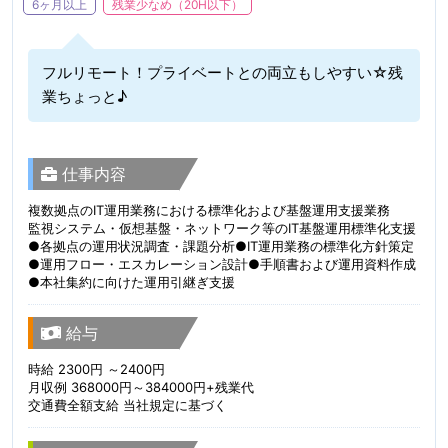
6ヶ月以上
残業少なめ（20H以下）
フルリモート！プライベートとの両立もしやすい☆残
業ちょっと♪
仕事内容
複数拠点のIT運用業務における標準化および基盤運用支援業務
監視システム・仮想基盤・ネットワーク等のIT基盤運用標準化支援
●各拠点の運用状況調査・課題分析●IT運用業務の標準化方針策定
●運用フロー・エスカレーション設計●手順書および運用資料作成
●本社集約に向けた運用引継ぎ支援
給与
時給 2300円 ～2400円
月収例 368000円～384000円+残業代
交通費全額支給 当社規定に基づく