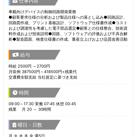
仕事内容
車載向けデバイスの制御回路開発業務
●顧客要求仕様の分析および製品仕様への落とし込み●回路設計、
回路図作成、プリント基板設計、ソフトウェア仕様書作成●コスト
および調達性を考慮した電子部品選定●顧客との仕様整合、技術資
料作成および技術説明●回路、ソフトウェアの評価および不具合解
析●製造図面、検査仕様書の作成、量産立上げおよび品質改善活動
給与
時給 2500円 ～2700円
月収例 387500円～418500円+残業代
交通費全額支給 当社規定に基づき支給
時間
09:00～17:30 実働 07:45 休憩 00:45
残業 月 20 ～ 30時間
曜日・日数
月 火 水 木 金 週5日