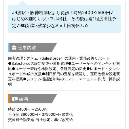
JR灘駅・阪神岩屋駅より徒歩！時給2400-2500円♪
はじめ3週間くらいフル出社、その後は週1程度出社予
定♪9時始業×残業少なめ×土日祝休み☆
仕事内容
顧客管理システム（Salesforce）の運用・業務改善サポート
●Salesforceの設定変更や運用管理●ユーザーからの問い合わせ対
応●ユーザー登録や権限設定、各種設定の変更●レポート・ダッシ
ュボード作成の支援●利用部門の要望を確認し、運用改善や設定変
更を提案●システム機能追加時のテスト、マニュアル作成、操作説
明
給与
時給 2400円 ～2500円
月収例 360000円～375000円+残業代
交通費全額支給 当社規定に基づき支給