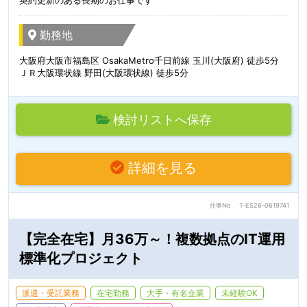
契約更新のある長期のお仕事です
勤務地
大阪府大阪市福島区 OsakaMetro千日前線 玉川(大阪府) 徒歩5分
ＪＲ大阪環状線 野田(大阪環状線) 徒歩5分
検討リストへ保存
詳細を見る
仕事No
T-ES26-0619741
【完全在宅】月36万～！複数拠点のIT運用
標準化プロジェクト
派遣・受託業務
在宅勤務
大手・有名企業
未経験OK