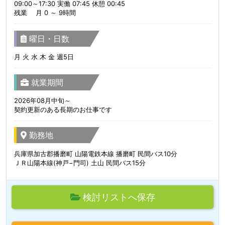
09:00～17:30 実働 07:45 休憩 00:45
残業 月 0 ～ 9時間
曜日・日数
月 火 水 木 金 週5日
就業期間
2026年08月中旬～
契約更新のある長期のお仕事です
勤務地
兵庫県加古郡播磨町 山陽電鉄本線 播磨町 民間バス10分
ＪＲ山陽本線(神戸−門司) 土山 民間バス15分
検討リストへ保存