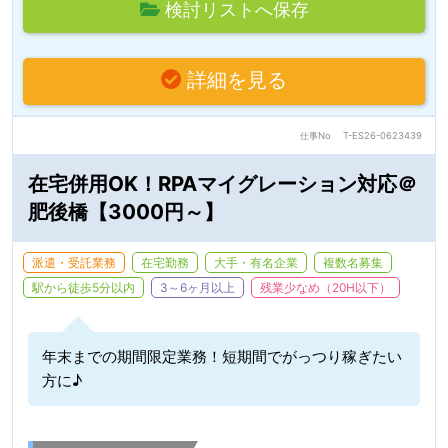
検討リストへ保存
詳細を見る
仕事No
T-ES26-0623439
在宅併用OK！RPAマイグレーション対応＠
肥後橋【3000円～】
派遣・受託業務
在宅勤務
大手・有名企業
複数名募集
駅から徒歩5分以内
3～6ヶ月以上
残業少なめ（20H以下）
年末までの期間限定業務！短期間でがっつり稼ぎたい
方に♪