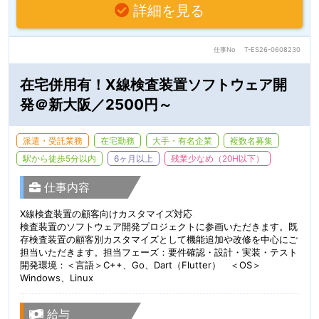
詳細を見る
仕事No
T-ES26-0608230
在宅併用有！X線検査装置ソフトウェア開
発＠新大阪／2500円～
派遣・受託業務
在宅勤務
大手・有名企業
複数名募集
駅から徒歩5分以内
6ヶ月以上
残業少なめ（20H以下）
仕事内容
X線検査装置の顧客向けカスタマイズ対応
検査装置のソフトウェア開発プロジェクトに参画いただきます。既
存検査装置の顧客別カスタマイズとして機能追加や改修を中心にご
担当いただきます。担当フェーズ：要件確認・設計・実装・テスト
開発環境：＜言語＞C++、Go、Dart（Flutter） ＜OS＞
Windows、Linux
給与