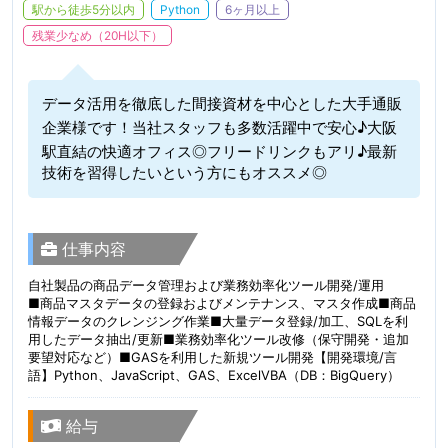
駅から徒歩5分以内
Python
6ヶ月以上
残業少なめ（20H以下）
データ活用を徹底した間接資材を中心とした大手通販
企業様です！当社スタッフも多数活躍中で安心♪大阪
駅直結の快適オフィス◎フリードリンクもアリ♪最新
技術を習得したいという方にもオススメ◎
仕事内容
自社製品の商品データ管理および業務効率化ツール開発/運用
■商品マスタデータの登録およびメンテナンス、マスタ作成■商品
情報データのクレンジング作業■大量データ登録/加工、SQLを利
用したデータ抽出/更新■業務効率化ツール改修（保守開発・追加
要望対応など）■GASを利用した新規ツール開発【開発環境/言
語】Python、JavaScript、GAS、ExcelVBA（DB：BigQuery）
給与