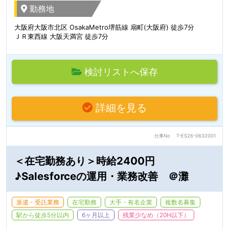
勤務地
大阪府大阪市北区 OsakaMetro堺筋線 扇町(大阪府) 徒歩7分
ＪＲ東西線 大阪天満宮 徒歩7分
検討リストへ保存
詳細を見る
仕事No
T-ES26-0632001
＜在宅勤務あり＞時給2400円
♪Salesforceの運用・業務改善 ＠灘
派遣・受託業務
在宅勤務
大手・有名企業
複数名募集
駅から徒歩5分以内
6ヶ月以上
残業少なめ（20H以下）