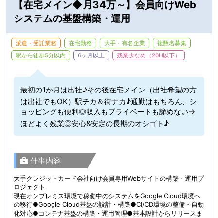
【在宅メイン◆月34万～】会員向けWeb
システムの基盤構築・運用
派遣・受託業務
在宅勤務
大手・有名企業
複数名募集
駅から徒歩5分以内
6ヶ月以上
残業少なめ（20H以下）
最初の1か月は出社♪その後在宅メイン（出社希望の方
は出社でもOK）駅チカ＆街ナカ♪通勤はもちろん、シ
ョッピングも便利◎収入もプライベートも諦めない→
ほどよく残業◎安心&安定の長期のオシゴト♪
仕事内容
大手クレジットカード会社向け会員専用Webサイトの構築・運用プ
ロジェクト
現在オンプレミス環境で稼働中のシステムをGoogle Cloud環境へ
の移行●Google Cloud基盤の設計・構築●CI/CD環境の整備・自動
化対応●コンテナ基盤の構築・運用管理●基本設計からリリースま