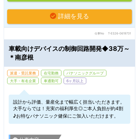
詳細を見る
仕事No
T-ES26-0619731
車載向けデバイスの制御回路開発◆38万～
＊南彦根
派遣・受託業務
在宅勤務
パナソニックグループ
大手・有名企業
車通勤可
6ヶ月以上
設計から評価、量産化まで幅広く担当いただきます。
大手ならでは！充実の福利厚生◎ご本人負担が約4割
♪お特なパナソニック健保にご加入いただけます。