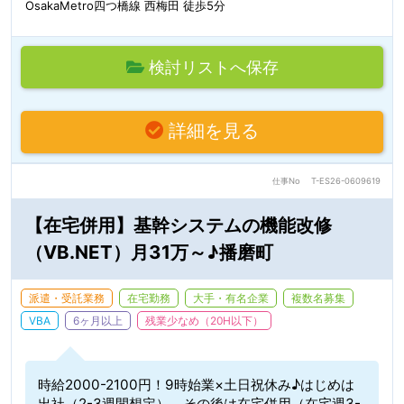
OsakaMetro四つ橋線 西梅田 徒歩5分
検討リストへ保存
詳細を見る
仕事No
T-ES26-0609619
【在宅併用】基幹システムの機能改修
（VB.NET）月31万～♪播磨町
派遣・受託業務
在宅勤務
大手・有名企業
複数名募集
VBA
6ヶ月以上
残業少なめ（20H以下）
時給2000-2100円！9時始業×土日祝休み♪はじめは
出社（2-3週間想定）。その後は在宅併用（在宅週3-