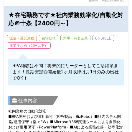
仕事No
T-ES26-0604150
★在宅勤務です★社内業務効率化/自動化対
応＠十条【2400円～】
派遣・受託業務
在宅勤務
大手・有名企業
6ヶ月以上
残業少なめ（20H以下）
RPA経験は不問！将来的にリーダーとしてご活躍頂き
ます！長期安定◎開始後2ヶ月以降は月1日のみの出社
でOK！
仕事内容
社内業務の自動化対応
■RPA開発および運用保守（RPA製品：BizRobo）■社内ステム開
発/運用保守（楽々FW）■Microsoft365関連ツールにより自動化
および運用保守（PowerPlatform）■AIによる業務改善・効率化対