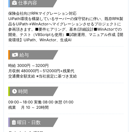
仕事内容
保険会社向けRPAマイグレーション対応
UiPath環境を構築しているサーバーの保守切れに伴い、既存RPA製
品をUiPath→WinActorへマイグレーションさせるプロジェクトに
参画頂きます。■要件ヒアリング、基本/詳細設計■WinActorでの
開発、テスト（VBScriptも使用）■試験運用、マニュアル作成【開
発環境】UiPath、WinActor、生成AI
給与
時給 3000円 ～3200円
月収例 480000円～512000円+残業代
交通費全額支給 ※当社規定に基づき支給
時間
09:00～18:00 実働 08:00 休憩 01:00
残業 月 10 ～ 20時間
曜日・日数