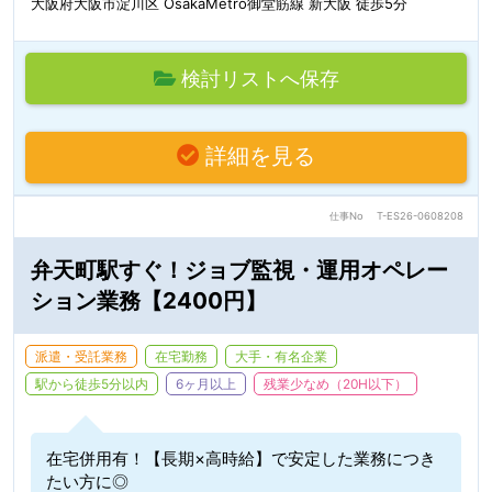
大阪府大阪市淀川区 OsakaMetro御堂筋線 新大阪 徒歩5分
検討リストへ保存
詳細を見る
仕事No
T-ES26-0608208
弁天町駅すぐ！ジョブ監視・運用オペレー
ション業務【2400円】
派遣・受託業務
在宅勤務
大手・有名企業
駅から徒歩5分以内
6ヶ月以上
残業少なめ（20H以下）
在宅併用有！【長期×高時給】で安定した業務につき
たい方に◎