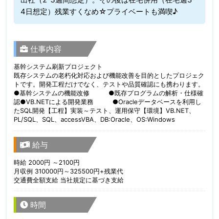
4日想定）残業すくなめ☆プライベートも満喫♪
仕事内容
基幹システム刷新プロジェクト
既存システムの老朽化対応および機能改善を目的としたプロジェク
トです。開発工程だけでなく、テストや品質確認にも携わります。
●基幹システムの機能改修 ●既存プログラムの解析・仕様確
認●VB.NETによる開発業務 ●Oracleデータベースを利用し
たSQL開発【工程】実装～テスト、運用保守【環境】VB.NET、
PL/SQL、SQL、accessVBA、DB:Oracle、OS:Windows
給与
時給 2000円 ～2100円
月収例 310000円～325500円+残業代
交通費全額支給 当社規定に基づき支給
時間