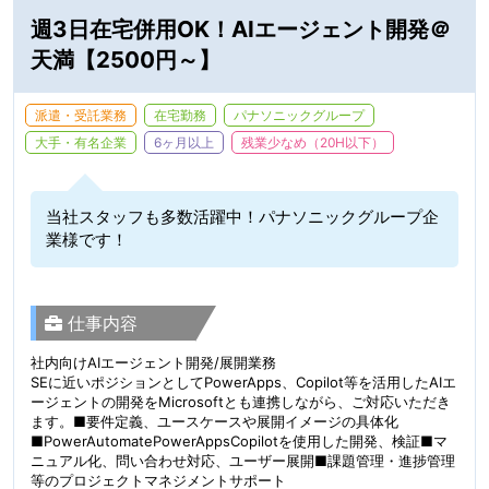
週3日在宅併用OK！AIエージェント開発＠
天満【2500円～】
派遣・受託業務
在宅勤務
パナソニックグループ
大手・有名企業
6ヶ月以上
残業少なめ（20H以下）
当社スタッフも多数活躍中！パナソニックグループ企
業様です！
仕事内容
社内向けAIエージェント開発/展開業務
SEに近いポジションとしてPowerApps、Copilot等を活用したAIエ
ージェントの開発をMicrosoftとも連携しながら、ご対応いただき
ます。■要件定義、ユースケースや展開イメージの具体化
■PowerAutomatePowerAppsCopilotを使用した開発、検証■マ
ニュアル化、問い合わせ対応、ユーザー展開■課題管理・進捗管理
等のプロジェクトマネジメントサポート