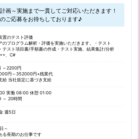
計画～実施まで一貫してご対応いただきます！
のご応募をお待ちしております♪
装置のテスト評価
アのプログラム解析・評価を実施いただきます。・テスト
・テスト項目書/手順書の作成・テスト実施、結果集計/分析
++、C#
円 ～2200円
000円～352000円+残業代
支給 当社規定に基づき支給
00 実働 08:00 休憩 01:00
 ～ 20時間
 金 週5日
日～
ある長期のお仕事です