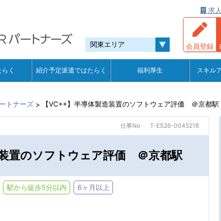
求人
会員登録
たらく
紹介予定派遣ではたらく
福利厚生
スキル
ートナーズ
【VC++】半導体製造装置のソフトウェア評価 ＠京都駅
>
仕事No
T-ES26-0045218
造装置のソフトウェア評価 ＠京都駅
駅から徒歩5分以内
6ヶ月以上