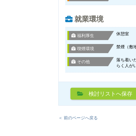
就業環境
休憩室
福利厚生
禁煙（敷
喫煙環境
落ち着い
その他
らく人が
検討リスト
へ保存
＜ 前のページへ戻る