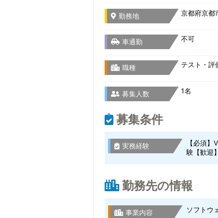
京都府京都市
勤務地
不可
車通勤
テスト・評
職種
1名
募集人数
募集条件
【必須】
実務経験
験【歓迎
勤務先の情報
ソフトウ
事業内容