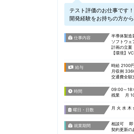
テスト評価のお仕事です！
開発経験をお持ちの方から
半導体製造
仕事内容
ソフトウェ
計画の立案
【環境】VC
時給 2100
給与
月収例 336
交通費全額
09:00～18:
時間
残業 月 10
月 火 水 木
曜日・日数
相談可 即
就業期間
契約更新の