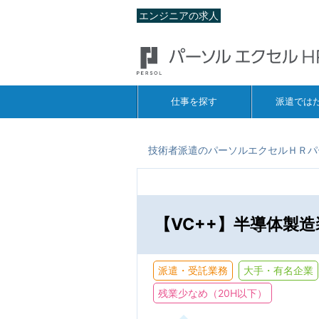
エンジニアの求人
仕事を探す
派遣では
技術者派遣のパーソルエクセルＨＲパ
【VC++】半導体製
派遣・受託業務
大手・有名企業
残業少なめ（20H以下）