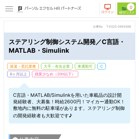
0
仕事No
T-ES25-0955588
ステアリング制御システム開発／C言語・
MATLAB・Simulink
派遣・受託業務
大手・有名企業
車通勤可
C
6ヶ月以上
残業少なめ（20H以下）
C言語・MATLAB/Simulinkを用いた車載品の設計開
発経験者、大募集！時給2600円！マイカー通勤OK！
敷地内に無料の駐車場があります。ステアリング制御
の開発経験者も大歓迎です♪