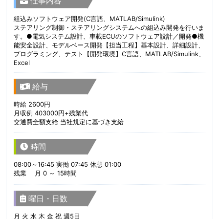
仕事内容
組込みソフトウェア開発(C言語、MATLAB/Simulink)
ステアリング制御・ステアリングシステムへの組込み開発を行いま
す。●電気システム設計、車載ECUのソフトウェア設計／開発●機
能安全設計、モデルベース開発【担当工程】基本設計、詳細設計、
プログラミング、テスト【開発環境】C言語、MATLAB/Simulink、
Excel
給与
時給 2600円
月収例 403000円+残業代
交通費全額支給 当社規定に基づき支給
時間
08:00～16:45 実働 07:45 休憩 01:00
残業 月 0 ～ 15時間
曜日・日数
月 火 水 木 金 祝 週5日